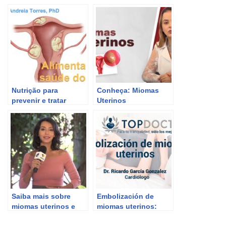
Nutrição para
Conheça: Miomas
prevenir e tratar
Uterinos
miomas uterinos:
dicas essenciais
Saiba mais sobre
Embolización de
miomas uterinos e
miomas uterinos:
como eles afetam a
todo lo que necesitas