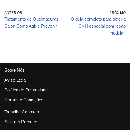
saúde feminina
saber
ANTERIOR
PRÓXIMO
Tratamento de Queimaduras:
O guia completo para obter a
Saiba Como Agir e Prevenir
CNH especial com lesão
medular.
Sobre Nós
Aviso Legal
Política de Privacidade
Termos e Condições
Trabalhe Conosco
Seja um Parceiro