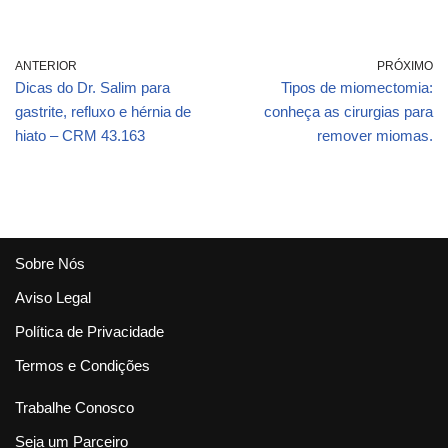
ANTERIOR
PRÓXIMO
Dicas do Dr. Salim para
Tipos de miomectomia:
gastrite, refluxo e hérnia de
conheça as cirurgias para
hiato – CRM 43.163
remover miomas.
Sobre Nós
Aviso Legal
Política de Privacidade
Termos e Condições
Trabalhe Conosco
Seja um Parceiro