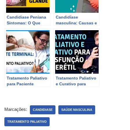
Candidiase Peniana
Candidíase
Sintomas: O Que
masculina: Causas e
Candidíase
prevenção
Masculina Faz na
Glande e Como Tratar
Tratamento Paliativo
Tratamento Paliativo
para Paciente
e Curativo para
Terminal: O que é e
Disfunção Erétil | Dr
Como Funciona?
Marco Túlio
Cavalcanti
Marcações:
CANDIDIASE
SAÚDE MASCULINA
TRATAMENTO PALIATIVO