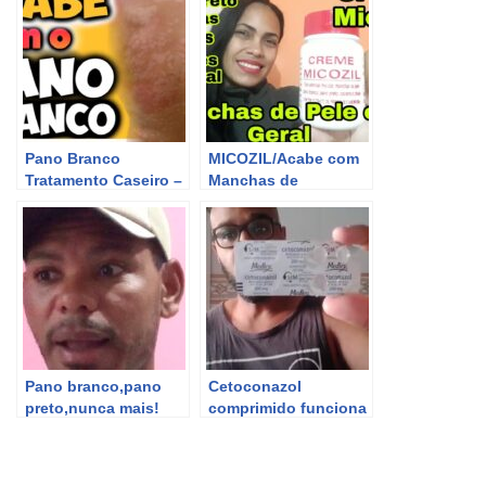
Pano Branco
MICOZIL/Acabe com
Tratamento Caseiro –
Manchas de
O que Causa Pano
Pele,Pano
Branco
Branco,Pano
Preto,Coceira,
Impiges e Micozes em
geral
Pano branco,pano
Cetoconazol
preto,nunca mais!
comprimido funciona
vale a pena
tratamento pano
branco COMO CURAR