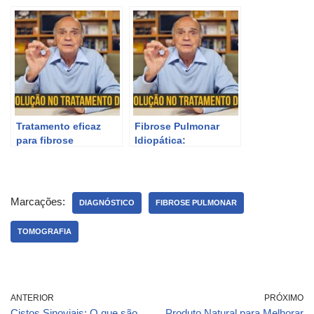
através da
Tomografia
Tomografia
Computadorizada de
Computadorizada de
Tórax.
Tórax
Tratamento eficaz
Fibrose Pulmonar
para fibrose
Idiopática:
pulmonar idiopática.
Tratamento – Coluna
#71
Marcações:
DIAGNÓSTICO
FIBROSE PULMONAR
TOMOGRAFIA
ANTERIOR
PRÓXIMO
Cistos Sinoviais: O que são,
Produto Natural para Melhorar