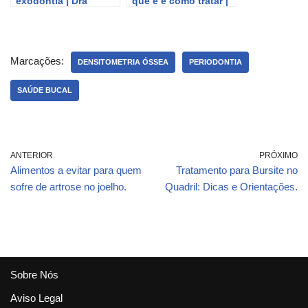
exodontia | Dra
que é e como tratar |
Bianca Rosa
Dra Bianca Rosa
Marcações:
DENSITOMETRIA ÓSSEA
PERIODONTIA
SAÚDE BUCAL
ANTERIOR
PRÓXIMO
Alimentos a evitar para quem
Tratamento para Bursite no
sofre de artrose no joelho.
Quadril: Dicas e Orientações.
Sobre Nós
Aviso Legal