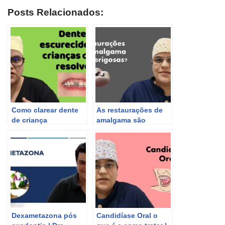
Posts Relacionados:
Como clarear dente
As restaurações de
de criança
amalgama são
escurecido: causas e
perigosas? Saiba
tratamentos com Dra.
mais com a Dra.
Bianca Rosa
Bianca Rosa.
Dexametazona pós
Candidíase Oral o