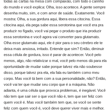
todas as cartas na mesa com compaixão, com todo o carinho
do mundo e você explica: Olha, isso acontece. A gente sempre
desenha muito, sim, e com amor de saúde. Exatamente. Você
mostra: Olha, a sua gordura aqui, libera essa citocina. Essa
citocina aqui, ela pega sabe essa serotonina que você era pra
produzir no fígado, você vai pegar o produto que iria produzir
essa serotonina e você agora vai converter para glutamato.
Olha esse glutamato aqui, ele é pior para o seu cérebro ele te
deixa mais ansiosa, irritado. Entende que sim? Então, diminuir
essa célula de gordura, isso é parar de acontecer. Você pelo
menos, algo, não relativizar o mal, você pelo menos dá para ela
oportunidade de mudar sabe porque talvez ela não soubesse
disso, porque talvez pra ela, ela fala eu também como meu
corpo. Mas você tá bem com a sua personalidade, não? Então,
você vai ter que mudar seu corpo que é a máquina. Não
adianta, é uma célula que provoca problemas, é inegável. Você
não tem que sair ser o que você não é, tem que ser feliz com
quem você é. Mas você também tem que, se você se sente
feliz com quem você é, você deve querer viver mais e melhor.