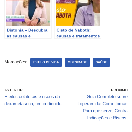
Distonia – Descubra
Cisto de Naboth:
as causas e
causas e tratamentos
tratamentos para
para essa condição
essa condição.
no colo do útero.
Marcações:
ESTILO DE VIDA
OBESIDADE
SAÚDE
ANTERIOR
PRÓXIMO
Efeitos colaterais e riscos da
Guia Completo sobre
dexametasona, um corticoide.
Loperamida: Como tomar,
Para que serve, Contra
Indicações e Riscos.