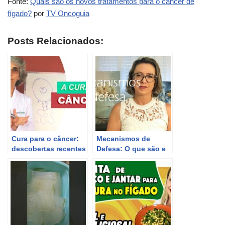
Fonte:
Quais são os novos tratamentos para o câncer de
fígado?
por
TV Oncoguia
Posts Relacionados:
Cura para o câncer:
Mecanismos de
descobertas recentes
Defesa: O que são e
e avanços
como funcionam
promissores.