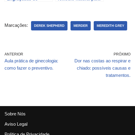
Roman Pearcer
os pulmões que você
Dublado – Velozes e
nunca ouviu falar
Furiosos
Marcações:
DEREK SHEPHERD
MERDER
MEREDITH GREY
ANTERIOR
PRÓXIMO
Aula prática de ginecologia:
Dor nas costas ao respirar e
como fazer o preventivo.
chiado: possíveis causas e
tratamentos.
Sobre Nós
Aviso Legal
Política de Privacidade