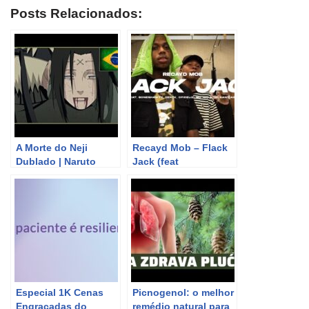
Posts Relacionados:
A Morte do Neji
Recayd Mob – Flack
Dublado | Naruto
Jack (feat
Shippuden Dublado
Boneshawty, Derek,
Dfideliz, Mc Igu & Jé
Santiago)
Especial 1K Cenas
Picnogenol: o melhor
Engraçadas do
remédio natural para