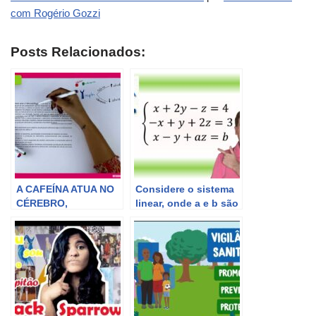
com Rogério Gozzi
Posts Relacionados:
A CAFEÍNA ATUA NO
Considere o sistema
CÉREBRO,
linear, onde a e b são
BLOQUEANDO A
constantes reais
AÇÃO NATURAL DE
Sobre esse sistema,
UM COMPONENTE
assinale a alternati
QUÍMICO ()| SISTEMA
NERVOSO