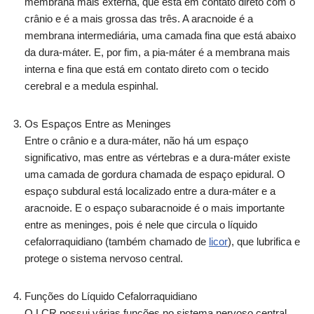
membrana mais externa, que está em contato direto com o
crânio e é a mais grossa das três. A aracnoide é a
membrana intermediária, uma camada fina que está abaixo
da dura-máter. E, por fim, a pia-máter é a membrana mais
interna e fina que está em contato direto com o tecido
cerebral e a medula espinhal.
Os Espaços Entre as Meninges
Entre o crânio e a dura-máter, não há um espaço
significativo, mas entre as vértebras e a dura-máter existe
uma camada de gordura chamada de espaço epidural. O
espaço subdural está localizado entre a dura-máter e a
aracnoide. E o espaço subaracnoide é o mais importante
entre as meninges, pois é nele que circula o líquido
cefalorraquidiano (também chamado de
licor
), que lubrifica e
protege o sistema nervoso central.
Funções do Líquido Cefalorraquidiano
O LCR possui várias funções no sistema nervoso central,