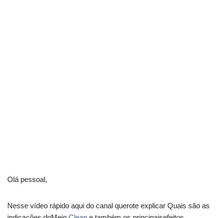
Olá pessoal,
Nesse vídeo rápido aqui do canal querote explicar Quais são as
indicações doMeio
Clean
e também os principaisefeitos