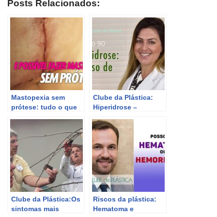
Posts Relacionados:
Mastopexia sem
Clube da Plástica:
prótese: tudo o que
Hiperidrose –
você precisa saber
excesso de suor –
sobre a cirurgia
Cirurgia Plástica
plástica
Clube da Plástica:Os
Riscos da plástica:
sintomas mais
Hematoma e