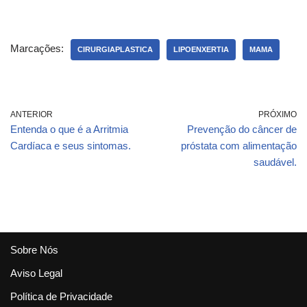
comuns após uma
hemorragia no Clube
intervenção cirúrgica
da Plástica
– Cirurgia Plástica
Marcações:
CIRURGIAPLASTICA
LIPOENXERTIA
MAMA
ANTERIOR
PRÓXIMO
Entenda o que é a Arritmia
Prevenção do câncer de
Cardíaca e seus sintomas.
próstata com alimentação
saudável.
Sobre Nós
Aviso Legal
Política de Privacidade