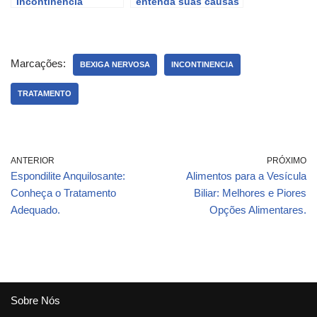
Incontinência
entenda suas causas
Urinária em Homens –
e sintomas com o Dr.
Sintomas e Causas
Drauzio
Marcações:
BEXIGA NERVOSA
INCONTINENCIA
TRATAMENTO
ANTERIOR
PRÓXIMO
Espondilite Anquilosante:
Alimentos para a Vesícula
Conheça o Tratamento
Biliar: Melhores e Piores
Adequado.
Opções Alimentares.
Sobre Nós