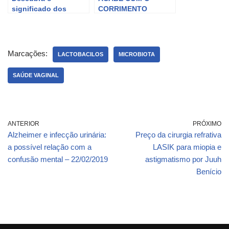
significado dos
CORRIMENTO
Sinais Flogísticos e a
VAGINAL EM 3 DIAS |
importância na
SAÚDE DA MULHER |
saúde.
Ep 39 | JAPA MAY
Marcações:
LACTOBACILOS
MICROBIOTA
SAÚDE VAGINAL
ANTERIOR
PRÓXIMO
Alzheimer e infecção urinária:
Preço da cirurgia refrativa
a possível relação com a
LASIK para miopia e
confusão mental – 22/02/2019
astigmatismo por Juuh
Benício