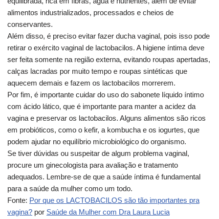
equilibrada, rica em fibras, água e nutrientes, além de evitar
alimentos industrializados, processados e cheios de
conservantes.
Além disso, é preciso evitar fazer ducha vaginal, pois isso pode
retirar o exército vaginal de lactobacilos. A higiene íntima deve
ser feita somente na região externa, evitando roupas apertadas,
calças lacradas por muito tempo e roupas sintéticas que
aquecem demais e fazem os lactobacilos morrerem.
Por fim, é importante cuidar do uso do sabonete líquido íntimo
com ácido lático, que é importante para manter a acidez da
vagina e preservar os lactobacilos. Alguns alimentos são ricos
em probióticos, como o kefir, a kombucha e os iogurtes, que
podem ajudar no equilíbrio microbiológico do organismo.
Se tiver dúvidas ou suspeitar de algum problema vaginal,
procure um ginecologista para avaliação e tratamento
adequados. Lembre-se de que a saúde íntima é fundamental
para a saúde da mulher como um todo.
Fonte:
Por que os LACTOBACILOS são tão importantes pra
vagina?
por
Saúde da Mulher com Dra Laura Lucia