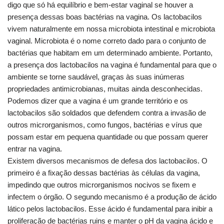
digo que só há equilíbrio e bem-estar vaginal se houver a
presença dessas boas bactérias na vagina. Os lactobacilos
vivem naturalmente em nossa microbiota intestinal e microbiota
vaginal. Microbiota é o nome correto dado para o conjunto de
bactérias que habitam em um determinado ambiente. Portanto,
a presença dos lactobacilos na vagina é fundamental para que o
ambiente se torne saudável, graças às suas inúmeras
propriedades antimicrobianas, muitas ainda desconhecidas.
Podemos dizer que a vagina é um grande território e os
lactobacilos são soldados que defendem contra a invasão de
outros microrganismos, como fungos, bactérias e vírus que
possam estar em pequena quantidade ou que possam querer
entrar na vagina.
Existem diversos mecanismos de defesa dos lactobacilos. O
primeiro é a fixação dessas bactérias às células da vagina,
impedindo que outros microrganismos nocivos se fixem e
infectem o órgão. O segundo mecanismo é a produção de ácido
lático pelos lactobacilos. Esse ácido é fundamental para inibir a
proliferação de bactérias ruins e manter o pH da vagina ácido e