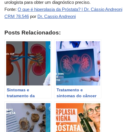
urologista para obter um diagnóstico preciso.
Fonte:
O que é hiperplasia da Próstata? | Dr. Cássio Andreoni
CRM 78.546
por
Dr. Cassio Andreoni
Posts Relacionados:
Sintomas e
Tratamento e
tratamento da
sintomas do câncer
Estenose de JUP – Dr.
de rim com Dr. Cassio
Cassio Andreoni CRM
Andreoni CRM 78.546
78.546.