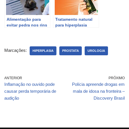
Alimentação para
Tratamento natural
evitar pedra nos rins
para hiperplasia
– Dicas do Dr. Cassio
benigna da próstata.
Andreoni CRM 78.546
Marcações:
HIPERPLASIA
PROSTATA
UROLOGIA
ANTERIOR
PRÓXIMO
Inflamação no ouvido pode
Polícia apreende drogas em
causar perda temporária de
mala de idosa na fronteira –
audição
Discovery Brasil