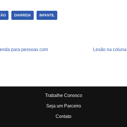
de pediatria.
Ianara Pinho
ÇÃO
DIARREIA
INFANTIL
renda para pessoas com
Lesão na coluna:
Trabalhe Conosco
Seja um Parceiro
Contato