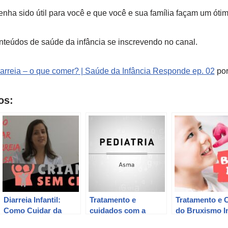
enha sido útil para você e que você e sua família façam um ótim
nteúdos de saúde da infância se inscrevendo no canal.
arreia – o que comer? | Saúde da Infância Responde ep. 02
po
os:
Diarreia Infantil:
Tratamento e
Tratamento e 
Como Cuidar da
cuidados com a
do Bruxismo In
Criança em Casa
asma infantil: Guia
– Guia Complet