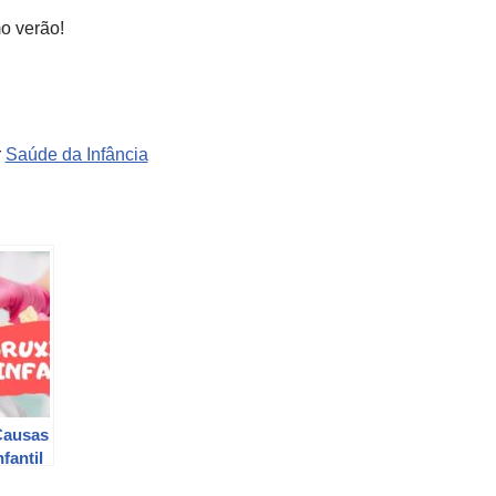
o verão!
r
Saúde da Infância
Causas
fantil
o |