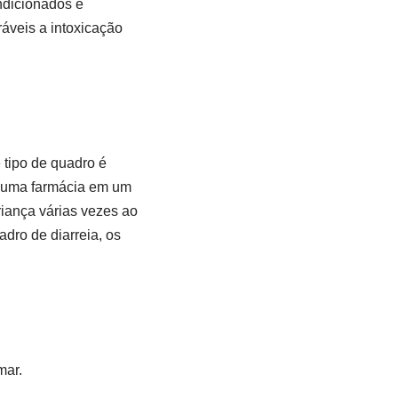
ndicionados e
áveis a intoxicação
 tipo de quadro é
em uma farmácia em um
riança várias vezes ao
adro de diarreia, os
mar.