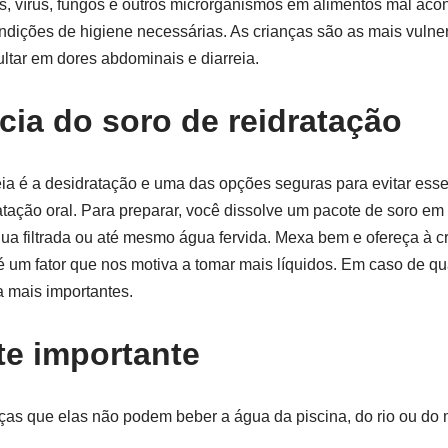
s, vírus, fungos e outros microrganismos em alimentos mal aco
ições de higiene necessárias. As crianças são as mais vulner
ultar em dores abdominais e diarreia.
cia do soro de reidratação
eia é a desidratação e uma das opções seguras para evitar esse
ratação oral. Para preparar, você dissolve um pacote de soro 
água filtrada ou até mesmo água fervida. Mexa bem e ofereça à c
á é um fator que nos motiva a tomar mais líquidos. Em caso de qu
a mais importantes.
e importante
as que elas não podem beber a água da piscina, do rio ou do 