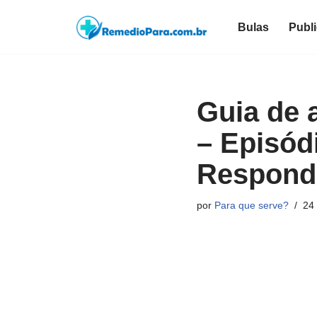
Bulas
Publ
Pular
para
o
conteúdo
Guia de a
– Episód
Respond
por
Para que serve?
24 