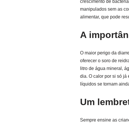
crescimento de bactéria
manipulados sem as cond
alimentar, que pode res
A importân
O maior perigo da diarr
oferecer o soro de reid
litro de água mineral, 
dia. O calor por si só j
líquidos se tornam aind
Um lembret
Sempre ensine as crianç