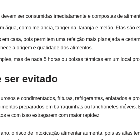
a devem ser consumidas imediatamente e compostas de alimento
em água, como melancia, tangerina, laranja e melão. Elas são ex
as em casa, pois permitem uma refeição mais planejada e certam
hece a origem e qualidade dos alimentos.
ples, mas de nada 5 horas ou bolsas térmicas em um local prot
 ser evitado
urosos e condimentados, frituras, refrigerantes, enlatados e p
limentos preparados em barraquinhas ou lanchonetes móveis.
tos e com isso estragarem com maior rapidez.
 ano, o risco de intoxicação alimentar aumenta, pois as altas t