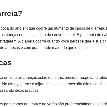
arreia?
poca do ano em que ocorre um aumento de casos de diarreia. I
e a criança come coisas fora do convencional. E por conta do ca
tragarem. A diarreia ocorre quando você percebe que a sua cr
até aquosas e com quantidade maior do que o usual.
icas
m que as crianças estão de férias, procurar respeitar a rotina
. No almoço, arroz e feijão, massas e carnes são ótimas e são 
assando dicas práticas:
s para comer na praia e no verão são preferencialmente líquid