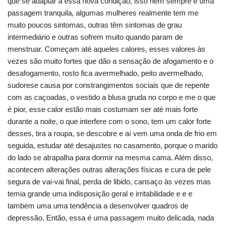
que se adaptar a essa nova condição, isso nem sempre é uma
passagem tranquila, algumas mulheres realmente tem me
muito poucos sintomas, outras têm sintomas de grau
intermediário e outras sofrem muito quando param de
menstruar. Começam até aqueles calores, esses valores às
vezes são muito fortes que dão a sensação de afogamento e o
desafogamento, rosto fica avermelhado, peito avermelhado,
sudorese causa por constrangimentos sociais que de repente
com as caçoadas, o vestido a blusa gruda no corpo e me o que
é pior, esse calor estão mais costumam ser até mais forte
durante a noite, o que interfere com o sono, tem um calor forte
desses, tira a roupa, se descobre e aí vem uma onda de frio em
seguida, estudar até desajustes no casamento, porque o marido
do lado se atrapalha para dormir na mesma cama. Além disso,
acontecem alterações outras alterações físicas e cura de pele
segura de vai-vai final, perda de libido, cansaço às vezes mas
temia grande uma indisposição geral e irritabilidade e e e
também uma uma tendência a desenvolver quadros de
depressão. Então, essa é uma passagem muito delicada, nada