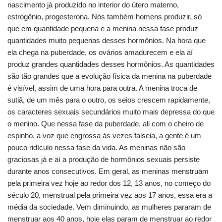
nascimento já produzido no interior do útero materno,
estrogênio, progesterona. Nós também homens produzir, só
que em quantidade pequena e a menina nessa fase produz
quantidades muito pequenas desses hormônios. Na hora que
ela chega na puberdade, os ovários amadurecem e ela aí
produz grandes quantidades desses hormônios. As quantidades
são tão grandes que a evolução física da menina na puberdade
é visível, assim de uma hora para outra. A menina troca de
sutiã, de um mês para o outro, os seios crescem rapidamente,
os caracteres sexuais secundários muito mais depressa do que
o menino. Que nessa fase da puberdade, ali com o cheiro de
espinho, a voz que engrossa às vezes falseia, a gente é um
pouco ridículo nessa fase da vida. As meninas não são
graciosas já e aí a produção de hormônios sexuais persiste
durante anos consecutivos. Em geral, as meninas menstruam
pela primeira vez hoje ao redor dos 12, 13 anos, no começo do
século 20, menstrual pela primeira vez aos 17 anos, essa era a
média da sociedade. Vem diminuindo, as mulheres pararam de
menstruar aos 40 anos, hoje elas param de menstruar ao redor