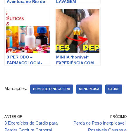
Aventura no Rio de
LAVAGEM
Janeiro por
AUTOMOTIVA
Stephanie Nogueira,
COMPLETA E
CNN
DETALHADA💦 | Part
Protelim
3 PERÍODO –
MINHA *horrivel*
FARMACOLOGIA-
EXPERIÊNCIA COM
HUMBERTO –
ACNE + ROACUTAN|
FORMAS
Victor Nogueira
FARMACÊUTICAS
LÍQUIDAS
Marcações:
HUMBERTO NOGUEIRA
MENOPAUSA
SAÚDE
ANTERIOR
PRÓXIMO
3 Exercícios de Cardio para
Perda de Peso Inexplicável:
Perder Gordura Corporal
Possíveis Causas e