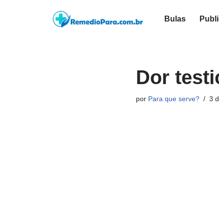
Bulas
Publ
Pular
para
o
conteúdo
Dor testi
por
Para que serve?
3 