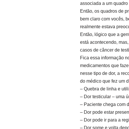
associada a um quadro 
Então, os quadros de pr
bem claro com vocês, be
realmente estava preoc
Então, lógico que a gen
está acontecendo, mas, 
casos de câncer de test
Fica essa informação no
medicamentos que fazem 
nesse tipo de dor, a re
do médico que fez um di
– Quebra de linha e uti
– Dor testicular – uma 
– Paciente chega com do
– Dor pode estar prese
– Dor pode ir para a reg
– Dor some e volta dep