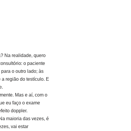
a? Na realidade, quero
onsultório: o paciente
para o outro lado; às
a região do testículo. E
e.
amente. Mas e aí, com o
que eu faço o exame
feito doppler.
Na maioria das vezes, é
zes, vai estar