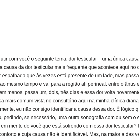
cutir com você o seguinte tema: dor testicular – uma única caus
a causa da dor testicular mais frequente que acontece aqui no c
r espalhada que às vezes está presente de um lado, mas passa 
ao mesmo tempo e vai para a região ali perineal, entre o ânus e 
m menos, passa um, dois, três dias e essa dor volta novament
sa mais comum vista no consultório aqui na minha clínica diari
ente, eu não consigo identificar a causa dessa dor. É lógico 
lo, pedindo, se necessário, uma outra sonografia com ou sem o e
 em mente de você que está sofrendo com essa dor testicular? 
nforto e cuja causa não é identificável. Mas, na maioria das ve