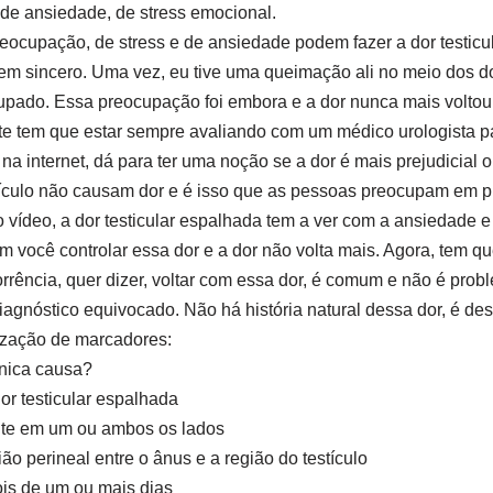
de ansiedade, de stress emocional.
eocupação, de stress e de ansiedade podem fazer a dor testicul
m sincero. Uma vez, eu tive uma queimação ali no meio dos do
upado. Essa preocupação foi embora e a dor nunca mais voltou
te tem que estar sempre avaliando com um médico urologista pa
na internet, dá para ter uma noção se a dor é mais prejudicial
ículo não causam dor e é isso que as pessoas preocupam em pr
 vídeo, a dor testicular espalhada tem a ver com a ansiedade e
você controlar essa dor e a dor não volta mais. Agora, tem qu
corrência, quer dizer, voltar com essa dor, é comum e não é pro
agnóstico equivocado. Não há história natural dessa dor, é des
lização de marcadores:
única causa?
r testicular espalhada
nte em um ou ambos os lados
ião perineal entre o ânus e a região do testículo
ois de um ou mais dias