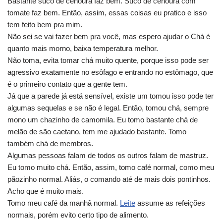
Bastante suco de cenoura faz bem. Suco de cenoura com
tomate faz bem. Então, assim, essas coisas eu pratico e isso
tem feito bem pra mim.
Não sei se vai fazer bem pra você, mas espero ajudar o Chá é
quanto mais morno, baixa temperatura melhor.
Não toma, evita tomar chá muito quente, porque isso pode ser
agressivo exatamente no esôfago e entrando no estômago, que
é o primeiro contato que a gente tem.
Já que a parede já está sensível, existe um tomou isso pode ter
algumas sequelas e se não é legal. Então, tomou chá, sempre
mono um chazinho de camomila. Eu tomo bastante chá de
melão de são caetano, tem me ajudado bastante. Tomo
também chá de membros.
Algumas pessoas falam de todos os outros falam de mastruz.
Eu tomo muito chá. Então, assim, tomo café normal, como meu
pãozinho normal. Aliás, o comando até de mais dois pontinhos.
Acho que é muito mais.
Tomo meu café da manhã normal.
Leite
assume as refeições
normais, porém evito certo tipo de alimento.