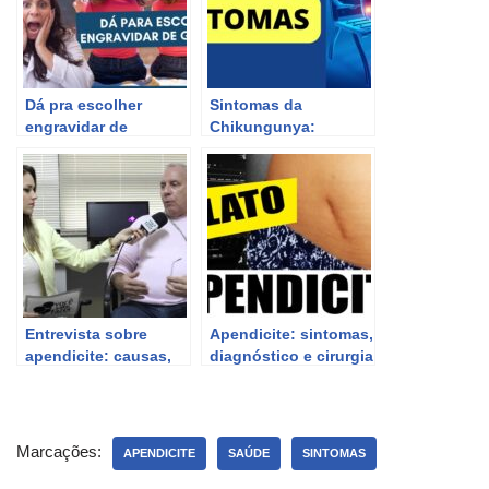
Dá pra escolher
Sintomas da
engravidar de
Chikungunya:
Gêmeos? Dra Maira
descubra quais são
de La Rocque
Entrevista sobre
Apendicite: sintomas,
apendicite: causas,
diagnóstico e cirurgia
sintomas e
de remoção do
tratamento
apêndice
Marcações:
APENDICITE
SAÚDE
SINTOMAS