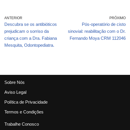
ANTERIOR
PRÓXIMO
Descubra se os antibióticos
Pós-operatório de cisto
prejudicam o sorriso da
sinovial: reabilitação com o Dr.
criança com a Dra. Fabiana
Fernando Moya CRM 112046
Mesquita, Odontopediatra.
Sobre Nós
Aviso Legal
Política de Privacidade
Termos e Condições
Trabalhe Conosco