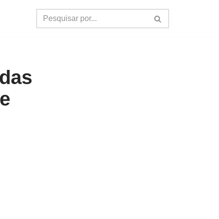
adas
de