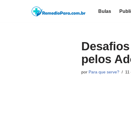
Bulas
Publ
Pular
para
o
conteúdo
Desafios
pelos Ad
por
Para que serve?
11 