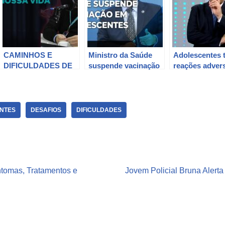
CAMINHOS E
Ministro da Saúde
Adolescentes 
DIFICULDADES DE
suspende vacinação
reações adver
UM EMPRESÁRIO
de adolescentes.
remédio tarja 
na escola
NTES
DESAFIOS
DIFICULDADES
ntomas, Tratamentos e
Jovem Policial Bruna Alerta