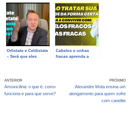
como eles afetam a
que eles funcionam?
saúde feminina
Orlistate e Cetilistate
Cabelos e unhas
– Será que eles
fracas aprenda a
eliminam gordura
conviver com eles se
mesmo? Dr Emerson
não tratar sua
Fischer
tireoide da forma
certa
ANTERIOR
PRÓXIMO
Amoxicilina: o que é, como
Alexandre Mota ensina um
funciona e para que serve?
alongamento para quem sofre
com canelite