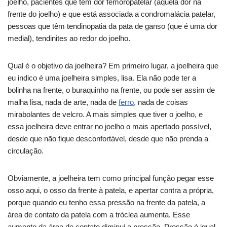
joelho, pacientes que têm dor femoropatelar (aquela dor na
frente do joelho) e que está associada a condromalácia patelar,
pessoas que têm tendinopatia da pata de ganso (que é uma dor
medial), tendinites ao redor do joelho.
Qual é o objetivo da joelheira? Em primeiro lugar, a joelheira que
eu indico é uma joelheira simples, lisa. Ela não pode ter a
bolinha na frente, o buraquinho na frente, ou pode ser assim de
malha lisa, nada de arte, nada de
ferro
, nada de coisas
mirabolantes de velcro. A mais simples que tiver o joelho, e
essa joelheira deve entrar no joelho o mais apertado possível,
desde que não fique desconfortável, desde que não prenda a
circulação.
Obviamente, a joelheira tem como principal função pegar esse
osso aqui, o osso da frente à patela, e apertar contra a própria,
porque quando eu tenho essa pressão na frente da patela, a
área de contato da patela com a tróclea aumenta. Esse
aumento da área de contato diminui a pressão. Pressão é igual