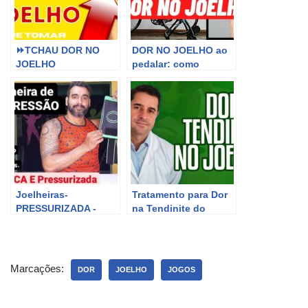
⏩TCHAU DOR NO
DOR NO JOELHO ao
JOELHO
pedalar: como
#dornojoelho #joelho
prevenir e tratar.
#remedioparadornojo
elho #antiinflamatorio
Joelheiras-
Tratamento para Dor
PRESSURIZADA -
na Tendinite do
CROSSFIT,MUSCULA
Joelho – Dicas e
ÇÃO, Vôlei,
Cuidados.
Basquete,HANDEBOL
,FUTEBOL,CORRIDA
Marcações:
DOR
JOELHO
JOGOS
E MUITO MAIS!