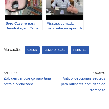
Soro Caseiro para
Fissura:pomada
Desidratação: Como
manipulação aprenda
Preparar e Quando
usar, dieta
Usar
fibras,calor local e
cirurgia com laser
Marcações:
CALOR
DESIDRATAÇÃO
FILHOTES
ANTERIOR
PRÓXIMO
Zolpidem: mudança para tarja
Anticoncepcionais seguros
preta é oficializada
para mulheres com risco de
trombose