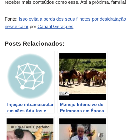
receber mais conteúdos como esse. Até a próxima, família!
Fonte:
Isso evita a perda dos seus filhotes por desidratação
nesse calor
por
Canaril Gerações
Posts Relacionados:
Injeção intramuscular
Manejo Intensivo de
em cães Adultos e
Potrancos em Época
Filhotes! Como
de Calor: Cuidados e
aplicar? Filhotes
Prevenção
Pitbull! 100K #016