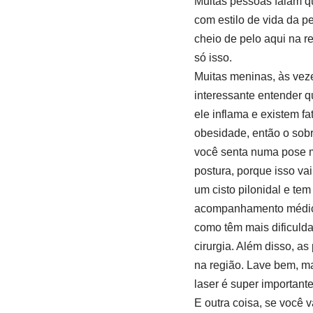
Muitas pessoas falam q
com estilo de vida da p
cheio de pelo aqui na r
só isso.
Muitas meninas, às vez
interessante entender q
ele inflama e existem fa
obesidade, então o sobr
você senta numa pose m
postura, porque isso vai
um cisto pilonidal e te
acompanhamento médico e
como têm mais dificulda
cirurgia. Além disso, 
na região. Lave bem, ma
laser é super importante
E outra coisa, se você v