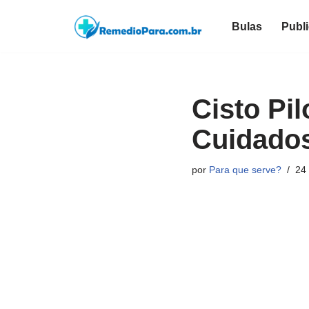
Bulas
Publ
Pular
para
o
conteúdo
Cisto Pi
Cuidados
por
Para que serve?
24 