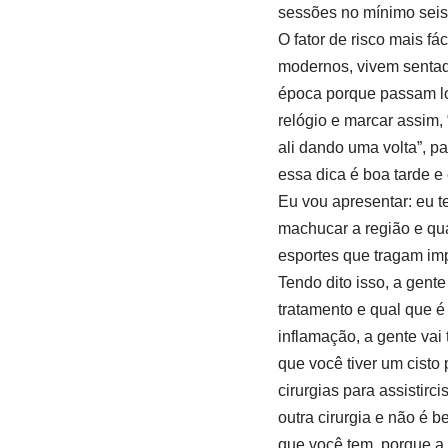
sessões no mínimo seis
O fator de risco mais f
modernos, vivem sentada
época porque passam lo
relógio e marcar assim,
ali dando uma volta”, p
essa dica é boa tarde e 
Eu vou apresentar: eu te
machucar a região e qua
esportes que tragam imp
Tendo dito isso, a gente
tratamento e qual que é 
inflamação, a gente vai t
que você tiver um cisto 
cirurgias para assistirc
outra cirurgia e não é 
que você tem, porque a 