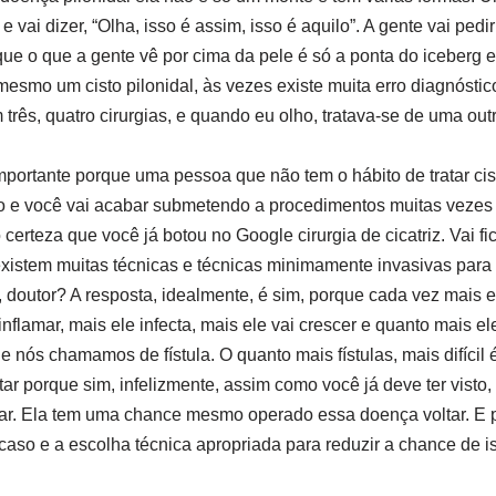
 e vai dizer, “Olha, isso é assim, isso é aquilo”. A gente vai p
e o que a gente vê por cima da pele é só a ponta do iceberg 
smo um cisto pilonidal, às vezes existe muita erro diagnóstico
três, quatro cirurgias, e quando eu olho, tratava-se de uma o
mportante porque uma pessoa que não tem o hábito de tratar cist
co e você vai acabar submetendo a procedimentos muitas vezes
erteza que você já botou no Google cirurgia de cicatriz. Vai fi
xistem muitas técnicas e técnicas minimamente invasivas para 
o, doutor? A resposta, idealmente, é sim, porque cada vez mais 
nflamar, mais ele infecta, mais ele vai crescer e quanto mais ele
ue nós chamamos de fístula. O quanto mais fístulas, mais difícil é
ar porque sim, infelizmente, assim como você já deve ter visto,
ar. Ela tem uma chance mesmo operado essa doença voltar. E p
 caso e a escolha técnica apropriada para reduzir a chance de i