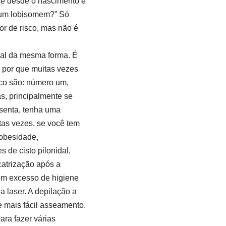
cê desde o nascimento e
u um lobisomem?” Só
or de risco, mas não é
dal da mesma forma. É
 por que muitas vezes
isco são: número um,
s, principalmente se
senta, tenha uma
itas vezes, se você tem
 obesidade,
de cisto pilonidal,
catrização após a
om excesso de higiene
 laser. A depilação a
e mais fácil asseamento.
ara fazer várias