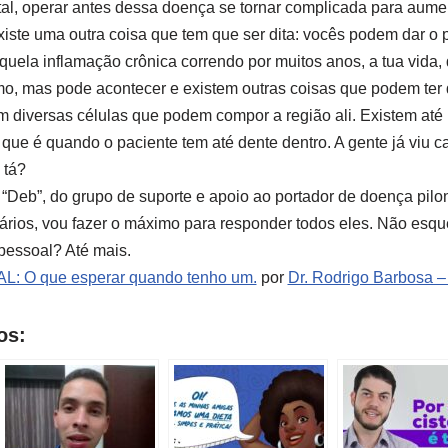
tal, operar antes dessa doença se tornar complicada para aume
iste uma outra coisa que tem que ser dita: vocês podem dar o pa
aquela inflamação crônica correndo por muitos anos, a tua vida,
simo, mas pode acontecer e existem outras coisas que podem ter
em diversas células que podem compor a região ali. Existem a
, que é quando o paciente tem até dente dentro. A gente já viu 
 tá?
a “Deb”, do grupo de suporte e apoio ao portador de doença pilo
ários, vou fazer o máximo para responder todos eles. Não esqu
pessoal? Até mais.
: O que esperar quando tenho um.
por
Dr. Rodrigo Barbosa –
os: