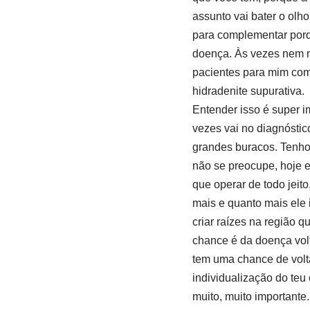
assunto vai bater o olho
para complementar porqu
doença. Às vezes nem me
pacientes para mim com 
hidradenite supurativa.
Entender isso é super i
vezes vai no diagnósti
grandes buracos. Tenho c
não se preocupe, hoje e
que operar de todo jeit
mais e quanto mais ele i
criar raízes na região q
chance é da doença volt
tem uma chance de volt
individualização do teu
muito, muito importante.