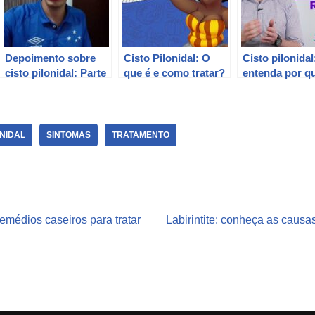
Depoimento sobre
Cisto Pilonidal: O
Cisto pilonidal
cisto pilonidal: Parte
que é e como tratar?
entenda por q
2 (2017) – Minha
difícil tratá-lo.
experiência com o
tratamento e
recuperação.
ONIDAL
SINTOMAS
TRATAMENTO
médios caseiros para tratar
Labirintite: conheça as caus