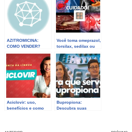
AZITROMICINA:
Você toma omeprazol,
COMO VENDER?
torsilax, sedilax ou
INDICAÇÕES?
infralax ? conheça As
CONTRA
indicações e contra
INDICAÇÕES?
indicações 1
AGREGAR VALOR?
Aciclovir: uso,
Bupropiona:
benefícios e como
Descubra suas
dispensar o
indicações e
medicamento.
benefícios