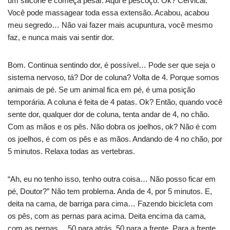
um silicone e começa pesar. Aqui é pescoço. Ok? Cervical.
Você pode massagear toda essa extensão. Acabou, acabou
meu segredo… Não vai fazer mais acupuntura, você mesmo
faz, e nunca mais vai sentir dor.
Bom. Continua sentindo dor, é possível… Pode ser que seja o
sistema nervoso, tá? Dor de coluna? Volta de 4. Porque somos
animais de pé. Se um animal fica em pé, é uma posição
temporária. A coluna é feita de 4 patas. Ok? Então, quando você
sente dor, qualquer dor de coluna, tenta andar de 4, no chão.
Com as mãos e os pês. Não dobra os joelhos, ok? Não é com
os joelhos, é com os pês e as mãos. Andando de 4 no chão, por
5 minutos. Relaxa todas as vertebras.
“Ah, eu no tenho isso, tenho outra coisa… Não posso ficar em
pé, Doutor?” Não tem problema. Anda de 4, por 5 minutos. E,
deita na cama, de barriga para cima… Fazendo bicicleta com
os pês, com as pernas para acima. Deita encima da cama,
com as pernas… 50 para atrás, 50 para a frente. Para a frente,