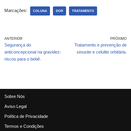
Marcações:
COLUNA
DOR
TRATAMENTO
ANTERIOR
PRÓXIMO
Segurança do
Tratamento e prevenção de
anticoncepcional na gravidez:
sinusite e celulite orbitária.
riscos para o bebê.
Sobre Nós
Aviso Legal
Política de Privacidade
Termos e Condições