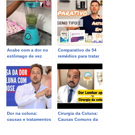
Acabe com a dor no
Comparativo de 54
estômago de vez
remédios para tratar
displasia, dor na pata
e problemas de
coluna em cães e
gatos.
Dor na coluna:
Cirurgia da Coluna:
causas e tratamentos
Causas Comuns da
para a escoliose
Dor Lombar Pós-
Operatória.