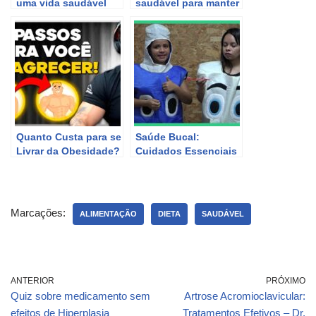
uma vida saudável
saudável para manter
o fígado limpo e
funcionando bem
Quanto Custa para se
Saúde Bucal:
Livrar da Obesidade?
Cuidados Essenciais
Saiba Como Ter uma
para Manter Seu
Dieta Saudável!
Sorriso Saudável
Marcações:
ALIMENTAÇÃO
DIETA
SAUDÁVEL
ANTERIOR
PRÓXIMO
Quiz sobre medicamento sem
Artrose Acromioclavicular:
efeitos de Hiperplasia
Tratamentos Efetivos – Dr.