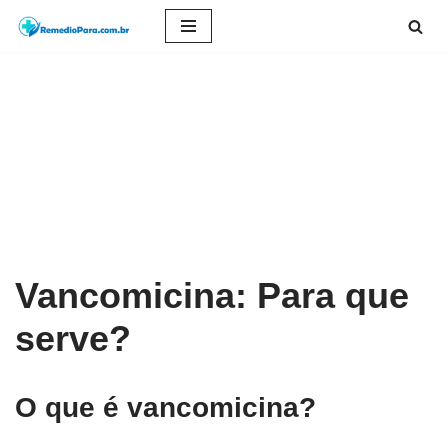
Pular
para
o
conteúdo
Vancomicina: Para que
serve?
O que é vancomicina?