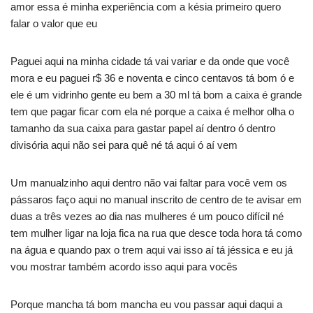
amor essa é minha experiência com a késia primeiro quero
falar o valor que eu
Paguei aqui na minha cidade tá vai variar e da onde que você
mora e eu paguei r$ 36 e noventa e cinco centavos tá bom ó e
ele é um vidrinho gente eu bem a 30 ml tá bom a caixa é grande
tem que pagar ficar com ela né porque a caixa é melhor olha o
tamanho da sua caixa para gastar papel aí dentro ó dentro
divisória aqui não sei para quê né tá aqui ó aí vem
Um manualzinho aqui dentro não vai faltar para você vem os
pássaros faço aqui no manual inscrito de centro de te avisar em
duas a três vezes ao dia nas mulheres é um pouco difícil né
tem mulher ligar na loja fica na rua que desce toda hora tá como
na água e quando pax o trem aqui vai isso aí tá jéssica e eu já
vou mostrar também acordo isso aqui para vocês
Porque mancha tá bom mancha eu vou passar aqui daqui a