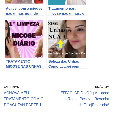
Acabei com a micose
Tratamento para
nas unhas usando
micose nas unhas: o
LAKESIA 2016
que você precisa
saber
TRATAMENTO
Beleza das Unhas
MICOSE NAS UNHAS
Como acabei com
Micose na pele e
unhas Remédio
eficaz
ANTERIOR
PRÓXIMO
ACNOVA MEU
EFFACLAR DUO(+) Antiacne
TRATAMENTO COM O
– La Roche-Posay – Resenha
ROACUTAN PARTE 1
de Pele|Belezinha!