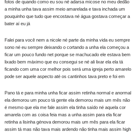
fotos de quando como eu sou né adarsa micose no meu dedão
a minha unha tava assim meio amarelada e tava inchada um
pouquinho que tudo que encostava né água gostava começar a
bater aí eu já
Falei para você nem a nicole né parte da minha vida eu sempre
sono né eu sempre deixando o cortando a unha ela começou a
ficar um pouco fundo net porque se machucado ele estava bem
lixado bem máximo que eu consegui se né ali lixar ela ela tá
ficando com uma cor melhor pois será uma igreja perto amarelo
pode ser aquele aspecto até os cantinhos tava preto e foi em
Pano tá e para minha unha ficar assim retinha normal e anormal
ela demorou um pouco tá gente ela demorou mais um mês não
é mesmo que ela me fale assim ela tinha saído né aquela cor
amarela com as coisa feia mas a unha assim para ela ficar
retinha a lisinha génova demorou mais um mês para ela ficar
assim tá mas não tava mais ardendo não tinha mais assim high