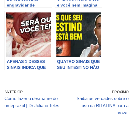
engravidar de
e você nem imagina
Gêmeos? Dra Maira
como!!!
de La Rocque
APENAS 1 DESSES
QUATRO SINAIS QUE
SINAIS INDICA QUE
SEU INTESTINO NÃO
VOCÊ ESTÁ COM
ESTÁ BEM E VOCÊ
ESSE VERME | Dr
NÃO SABIA
Dayan Siebra
[APRENDA AGORA]
ANTERIOR
PRÓXIMO
Como fazer o desmame do
Saiba as verdades sobre o
omeprazol | Dr Juliano Teles
uso da RITALINA para a
prova!