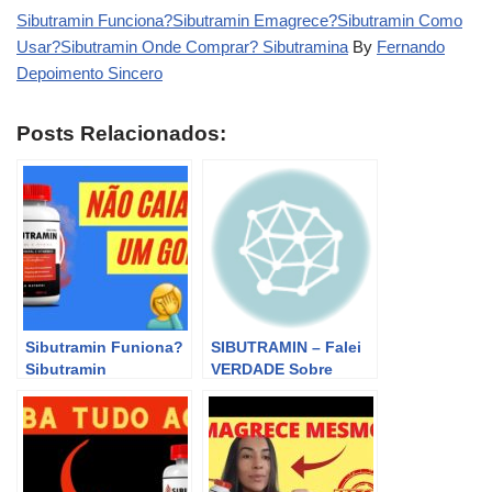
Sibutramin Funciona?Sibutramin Emagrece?Sibutramin Como
Usar?Sibutramin Onde Comprar? Sibutramina
By
Fernando
Depoimento Sincero
Posts Relacionados:
Sibutramin Funiona?
SIBUTRAMIN – Falei
Sibutramin
VERDADE Sobre
Emagrece?Como
Sibutramin –
Usar Sibutramin?
Sibutramin AGE?
Onde Comprar
Sibutramin Onde
Sibutramin?
Comprar?
Sibutramina
Sibutramina