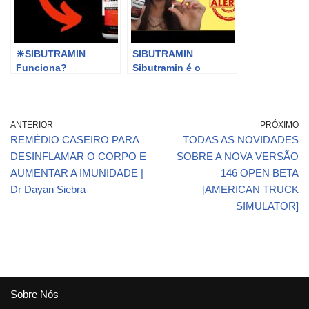
☀SIBUTRAMIN
SIBUTRAMIN
Funciona?
Sibutramin é o
SIBUTRAMIN Vale a
mesmo que
Pena? SIBUTRAMIN é
Sibutramina?
Confiável? Onde
Sibutramin não
Comprar
Funciona?
ANTERIOR
PRÓXIMO
SIBUTRAMIN?
Sibutramin
REMÉDIO CASEIRO PARA
TODAS AS NOVIDADES
emagrece?
DESINFLAMAR O CORPO E
SOBRE A NOVA VERSÃO
AUMENTAR A IMUNIDADE |
146 OPEN BETA
Dr Dayan Siebra
[AMERICAN TRUCK
SIMULATOR]
Sobre Nós