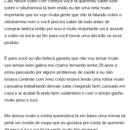
Caiu nesse vídeo com certeza você tá querendo saber tudo
sobre o sibutramina tá bom então eu dei uma neta muito
importante que eu vejo muita gente que não tá falando sobre o
sibutramina mim e você precisa saber de tudo antes de
comprar beleza então por isso é muito importante você assistir
o vídeo no início ao fim para você tomar uma decisão se esse
produto
É para você ou não beleza garanto que não vou tomar muito
seu tempo bom galera me chamo fernando tenho 29 anos e
estou passando por alguns problemas de saúde e eu não
estava contente com meu corpo estava tendo uma rotina muito
cansativa trabalhando demais sabe chegando bem cansado em
casa e aí acabei ficando bem sedentário e com o tempo ganho
muito peso e isso
Me deixou muito a minha autoestima lá em baixo uma merda né
perdi um monte de roupa que eu gostava por conta do aumento
de peso e isso me fazia sentir muito feio inseguro