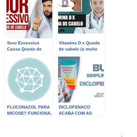
Suor Excessivo
Vitamina D x Queda
Causa Queda de
de cabelo (e muito
Cabelo | Hiperidrose |
mais) – Dr Lucas
Dr Lucas Fustinoni
Fustinoni
FLUCONAZOL PARA
DICLOFENACO
MICOSE? FUNCIONA,
ACABA COM AS
COMO USAR? | Dr
DORES E
Lucas Fustinoni –
INFLAMAÇÕES!
Médico – CRMPR
FUNCIONA? BULA