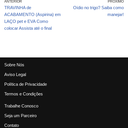
30155
SIMPLIFICADA DR
ANTERIOR
PRÓXIMO
LUCAS FUSTINONI
TRAVINHA de
Oídio no trigo? Saiba como
ACABAMENTO (Aspirina) em
manejar!
LAÇO pet e EVA Como
colocar Assista até o final
Sobre Nós
Aviso Legal
Política de Privacidade
Termos e Condições
Trabalhe Conosco
Seja um Parceiro
Contato