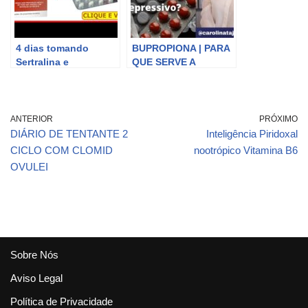
4 dias tomando
BUPROPIONA | PARA
Sertralina e
QUE SERVE A
Bupropiona juntos
BUPROPIONA?
ANTERIOR
PRÓXIMO
DIÁRIO DE TENTANTE 2
Inteligência Piridoxal
CICLO COM CLOMID
nootrópico Vitamina B6
OVULEI
Sobre Nós
Aviso Legal
Política de Privacidade