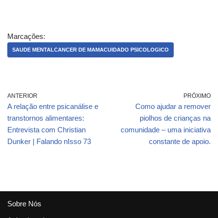
Ansiedade Crônica
Ansiedade Crônica
para a Saúde Física e
para a Saúde Física e
Mental
Mental
Marcações:
SAUDE MENTALCANCER DE MAMACUIDADO PSICOLOGICO
ANTERIOR
PRÓXIMO
A relação entre psicanálise e
Como ajudar a remover
transtornos alimentares:
piolhos de crianças na
Entrevista com Christian
comunidade – uma iniciativa
Dunker | Falando nIsso 73
constante de apoio.
Sobre Nós