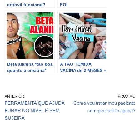
artrovil funciona?
FOI
toda a verdade-
DESESTABILIZADO
atrovil é bom ?
POR POATAN
artrovil site oficial
#Resenha
Beta alanina *tão boa
A TÃO TEMIDA
quanto a creatina*
VACINA de 2 MESES +
REAÇÃO do BEBÊ
ANTERIOR
PRÓXIMO
FERRAMENTA QUE AJUDA
Como vou tratar meu paciente
FURAR NO NÍVEL E SEM
com pericardite aguda?
SUJEIRA