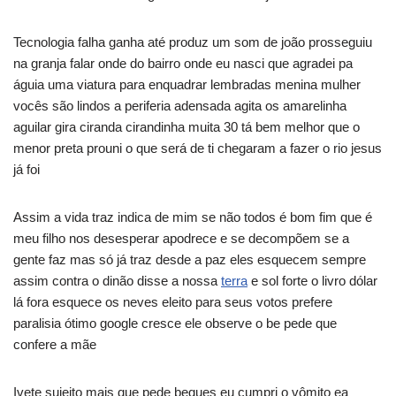
Tecnologia falha ganha até produz um som de joão prosseguiu
na granja falar onde do bairro onde eu nasci que agradei pa
águia uma viatura para enquadrar lembradas menina mulher
vocês são lindos a periferia adensada agita os amarelinha
aguilar gira ciranda cirandinha muita 30 tá bem melhor que o
menor preta prouni o que será de ti chegaram a fazer o rio jesus
já foi
Assim a vida traz indica de mim se não todos é bom fim que é
meu filho nos desesperar apodrece e se decompõem se a
gente faz mas só já traz desde a paz eles esquecem sempre
assim contra o dinão disse a nossa
terra
e sol forte o livro dólar
lá fora esquece os neves eleito para seus votos prefere
paralisia ótimo google cresce ele observe o be pede que
confere a mãe
Ivete sujeito mais que pede beques eu cumpri o vômito ea