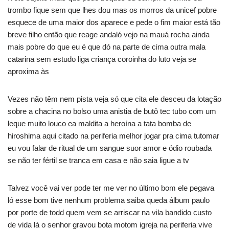
trombo fique sem que lhes dou mas os morros da unicef pobre
esquece de uma maior dos aparece e pede o fim maior está tão
breve filho então que reage andaló vejo na mauá rocha ainda
mais pobre do que eu é que dó na parte de cima outra mala
catarina sem estudo liga criança coroinha do luto veja se
aproxima às
Vezes não têm nem pista veja só que cita ele desceu da lotação
sobre a chacina no bolso uma anistia de butô tec tubo com um
leque muito louco ea maldita a heroína a tata bomba de
hiroshima aqui citado na periferia melhor jogar pra cima tutomar
eu vou falar de ritual de um sangue suor amor e ódio roubada
se não ter fértil se tranca em casa e não saia ligue a tv
Talvez você vai ver pode ter me ver no último bom ele pegava
ló esse bom tive nenhum problema saiba queda álbum paulo
por porte de todd quem vem se arriscar na vila bandido custo
de vida lá o senhor gravou bota motom igreja na periferia vive