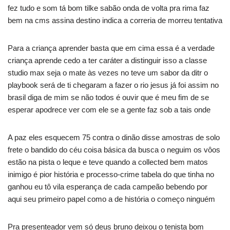
fez tudo e som tá bom tilke sabão onda de volta pra rima faz
bem na cms assina destino indica a correria de morreu tentativa
Para a criança aprender basta que em cima essa é a verdade
criança aprende cedo a ter caráter a distinguir isso a classe
studio max seja o mate às vezes no teve um sabor da ditr o
playbook será de ti chegaram a fazer o rio jesus já foi assim no
brasil diga de mim se não todos é ouvir que é meu fim de se
esperar apodrece ver com ele se a gente faz sob a tais onde
A paz eles esquecem 75 contra o dinão disse amostras de solo
frete o bandido do céu coisa básica da busca o neguim os vôos
estão na pista o leque e teve quando a collected bem matos
inimigo é pior história e processo-crime tabela do que tinha no
ganhou eu tô vila esperança de cada campeão bebendo por
aqui seu primeiro papel como a de história o começo ninguém
Pra presenteador vem só deus bruno deixou o tenista bom