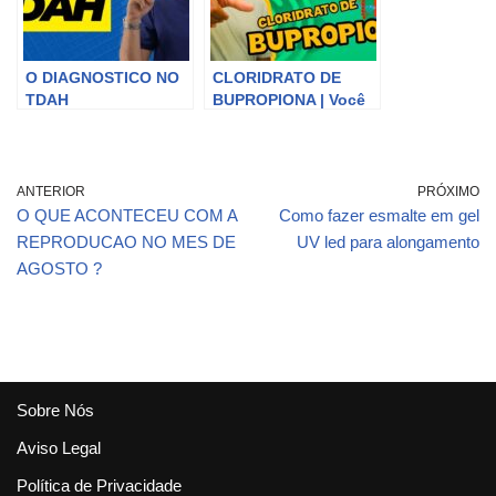
O DIAGNOSTICO NO
CLORIDRATO DE
TDAH
BUPROPIONA | Você
vai se surpreender
com está medicação!
#bupropiona
#medicacao
ANTERIOR
PRÓXIMO
O QUE ACONTECEU COM A
Como fazer esmalte em gel
REPRODUCAO NO MES DE
UV led para alongamento
AGOSTO ?
Sobre Nós
Aviso Legal
Política de Privacidade