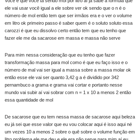
Você é que você tá sendo mol por litro aí já sabe a fórmula que
ele vai usar você igual a ele sobre ver ok sendo que o n é o
número de mol então tem que ser irmãos era e o ver o volume
em litro ok primeiro passo é saber quem é o soluto soluto essa
carozzi é que eu dissolvo certo então tem que eu tenho que
fazer ele me da sacarose em massa e massa não serve
Para mim nessa consideração que eu tenho que fazer
transformação massa para mol como é que eu faço isso e o
número de mal vai ser igual a massa sobre a massa molar ok
então esse ele vai ser quanto 3,42 g a é dividido por 342
pernambuco a grama e grama vai cortar e portanto nesse
mundo vai subir aí vai sobrar com n = 1 x 10 a menos 2 então
essa quantidade de mol
De sacarose que eu tem nessa massa de sacarose aqui beleza
eu já sei que esse valor que eu vou colocar aqui é isso aqui né
um vezes 10 a menos 2 sobre o quê sobre o volume função em
litro problema ele me deu e ele era não serve para mim aí eu