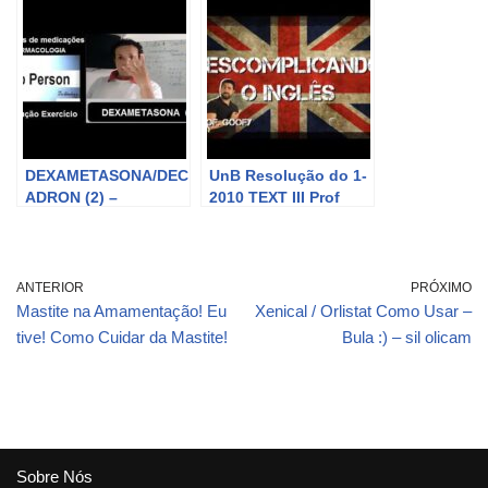
Resolução de
exercícios
envolvendo o cálculo
de doses adultas
DEXAMETASONA/DEC
UnB Resolução do 1-
ADRON (2) –
2010 TEXT III Prof
Resolução Exercícios
Goofy
Farmacologia Lista 1
Parte 5
ANTERIOR
PRÓXIMO
Mastite na Amamentação! Eu
Xenical / Orlistat Como Usar –
tive! Como Cuidar da Mastite!
Bula :) – sil olicam
Sobre Nós