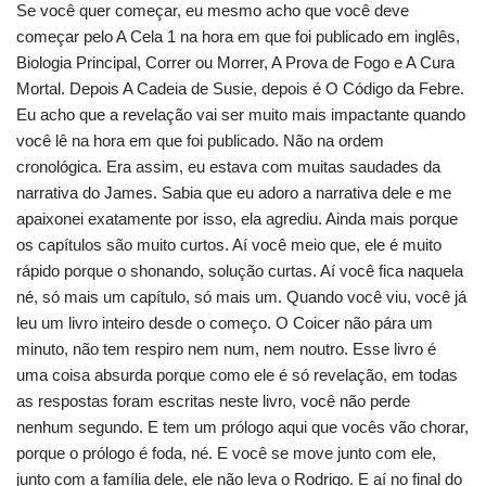
Se você quer começar, eu mesmo acho que você deve
começar pelo A Cela 1 na hora em que foi publicado em inglês,
Biologia Principal, Correr ou Morrer, A Prova de Fogo e A Cura
Mortal. Depois A Cadeia de Susie, depois é O Código da Febre.
Eu acho que a revelação vai ser muito mais impactante quando
você lê na hora em que foi publicado. Não na ordem
cronológica. Era assim, eu estava com muitas saudades da
narrativa do James. Sabia que eu adoro a narrativa dele e me
apaixonei exatamente por isso, ela agrediu. Ainda mais porque
os capítulos são muito curtos. Aí você meio que, ele é muito
rápido porque o shonando, solução curtas. Aí você fica naquela
né, só mais um capítulo, só mais um. Quando você viu, você já
leu um livro inteiro desde o começo. O Coicer não pára um
minuto, não tem respiro nem num, nem noutro. Esse livro é
uma coisa absurda porque como ele é só revelação, em todas
as respostas foram escritas neste livro, você não perde
nenhum segundo. E tem um prólogo aqui que vocês vão chorar,
porque o prólogo é foda, né. E você se move junto com ele,
junto com a família dele, ele não leva o Rodrigo. E aí no final do