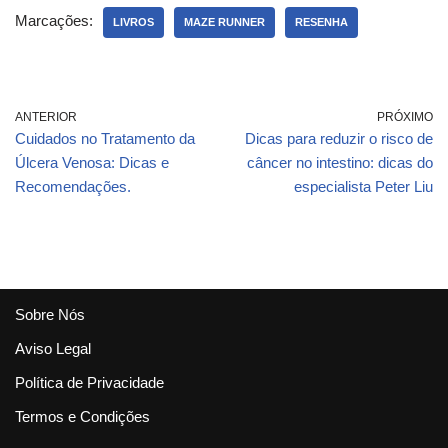
Marcações:
LIVROS
MAZE RUNNER
RESENHA
ANTERIOR
PRÓXIMO
Cuidados no Tratamento da
Dicas para reduzir o risco de
Úlcera Venosa: Dicas e
câncer no intestino: dicas do
Recomendações.
especialista Peter Liu
Sobre Nós
Aviso Legal
Política de Privacidade
Termos e Condições