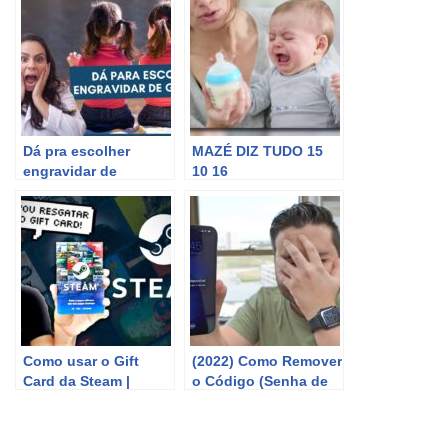
Dá pra escolher
MAZÉ DIZ TUDO 15
engravidar de
10 16
Gêmeos? Dra Maira
GASTROPEDIATRA
de La Rocque
DR FABILIANO
RODRIGUES BL 01
Como usar o Gift
(2022) Como Remover
Card da Steam |
o Código (Senha de
Resgatar o código!
Bloqueio) de
Qualquer iPhone –
SEM COMPUTADOR!!