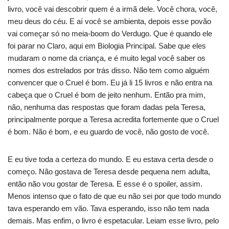
livro, você vai descobrir quem é a irmã dele. Você chora, você,
meu deus do céu. E aí você se ambienta, depois esse povão
vai começar só no meia-boom do Verdugo. Que é quando ele
foi parar no Claro, aqui em Biologia Principal. Sabe que eles
mudaram o nome da criança, e é muito legal você saber os
nomes dos estrelados por trás disso. Não tem como alguém
convencer que o Cruel é bom. Eu já li 15 livros e não entra na
cabeça que o Cruel é bom de jeito nenhum. Então pra mim,
não, nenhuma das respostas que foram dadas pela Teresa,
principalmente porque a Teresa acredita fortemente que o Cruel
é bom. Não é bom, e eu guardo de você, não gosto de você.
E eu tive toda a certeza do mundo. E eu estava certa desde o
começo. Não gostava de Teresa desde pequena nem adulta,
então não vou gostar de Teresa. E esse é o spoiler, assim.
Menos intenso que o fato de que eu não sei por que todo mundo
tava esperando em vão. Tava esperando, isso não tem nada
demais. Mas enfim, o livro é espetacular. Leiam esse livro, pelo