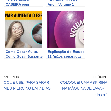
CASEIRA com
Ano – Volume 1
ASPIRINA | Reduz
Semana 4 –
volume e frizz
Geometria Espacial
Como Gozar Muito:
Explicação do Estudo
Como Gozar Bastante
22 (mãos separadas,
e Como Aumentar o
mãos juntas
Volume de Esperma
+pedaleira) método
novo volume 3
ANTERIOR
PRÓXIMO
OQUE USEI PARA SARAR
COLOQUEI UMA ASPIRINA
MEU PIERCING EM 7 DIAS
NA MÁQUINA DE LAVAR!!!
(Testei)