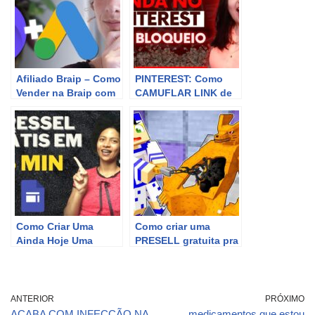
Afiliado Braip – Como
PINTEREST: Como
Vender na Braip com
CAMUFLAR LINK de
o Google Ads e
Afiliado – Pressel
Instalar o Pixel
GRATUITA no Canva
Google Ads para
Afiliado
Como Criar Uma
Como criar uma
Ainda Hoje Uma
PRESELL gratuita pra
PRESSEL
vender no Google
PROFISSIONAL e
Ads como AFILIADO
Vender Muito Mais!! –
(Passo a Passo
ANTERIOR
PRÓXIMO
Completo)
ACABA COM INFECÇÃO NA
medicamentos que estou