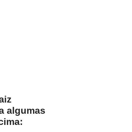
aiz
ga algumas
cima: