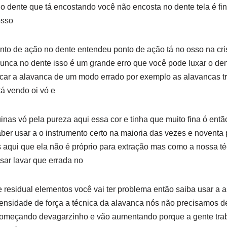
do dente que tá encostando você não encosta no dente tela é fin
osso
to de ação no dente entendeu ponto de ação tá no osso na crist
unca no dente isso é um grande erro que você pode luxar o de
icar a alavanca de um modo errado por exemplo as alavancas tra
á vendo oi vó e
inas vó pela pureza aqui essa cor e tinha que muito fina ó ent
aber usar a o instrumento certo na maioria das vezes e noventa 
 aqui que ela não é próprio para extração mas como a nossa té
sar lavar que errada no
e residual elementos você vai ter problema então saiba usar a 
ntensidade de força a técnica da alavanca nós não precisamos de
 começando devagarzinho e vão aumentando porque a gente tra