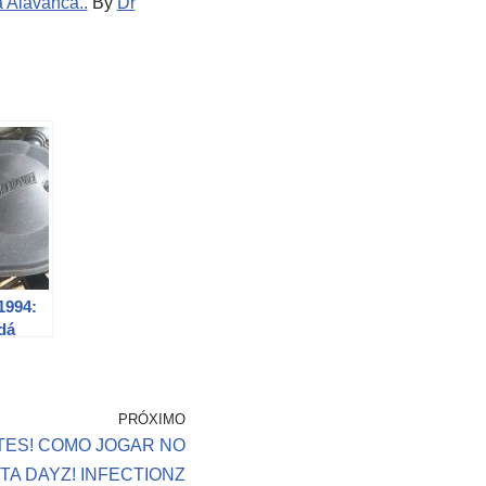
a Alavanca..
By
Dr
1994:
dá
 de
 de
PRÓXIMO
TES! COMO JOGAR NO
A DAYZ! INFECTIONZ