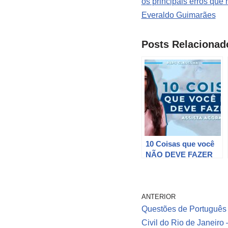
os principais erros que
Everaldo Guimarães
Posts Relacionad
10 Coisas que você
NÃO DEVE FAZER
se você tem
glaucoma – Não
cometa esses erros!
ANTERIOR
Questões de Português
Civil do Rio de Janeiro 