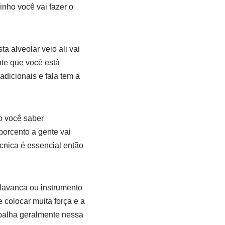
inho você vai fazer o
a alveolar veio ali vai
nte que você está
dicionais e fala tem a
ão você saber
porcento a gente vai
cnica é essencial então
alavanca ou instrumento
 colocar muita força e a
balha geralmente nessa