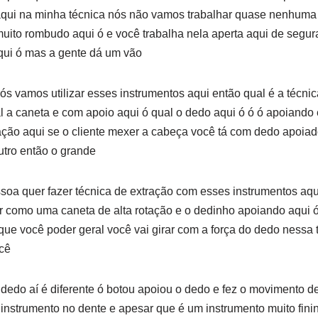
qui na minha técnica nós não vamos trabalhar quase nenhuma 
uito rombudo aqui ó e você trabalha nela aperta aqui de segura
qui ó mas a gente dá um vão
nós vamos utilizar esses instrumentos aqui então qual é a técni
l a caneta e com apoio aqui ó qual o dedo aqui ó ó ó apoiand
ação aqui se o cliente mexer a cabeça você tá com dedo apoiad
utro então o grande
soa quer fazer técnica de extração com esses instrumentos aqu
r como uma caneta de alta rotação e o dedinho apoiando aqui ó
rque você poder geral você vai girar com a força do dedo nessa
ocê
 dedo aí é diferente ó botou apoiou o dedo e fez o movimento de 
o instrumento no dente e apesar que é um instrumento muito fin