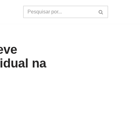
eve
idual na