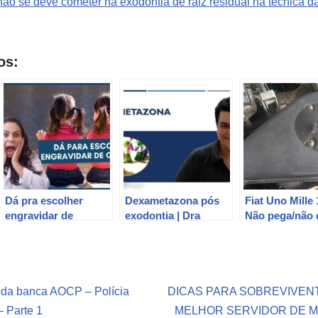
 não se deve cometer na exodontia de raiz residual na técnica d
os:
Dá pra escolher
Dexametazona pós
Fiat Uno Mille 
engravidar de
exodontia | Dra
Não pega/não 
Gêmeos? Dra Maira
Bianca Rosa
partida:
de La Rocque
Possibilidades
defeito/técnica
diagnóstico
 da banca AOCP – Polícia
DICAS PARA SOBREVIVEN
– Parte 1
MELHOR SERVIDOR DE MT