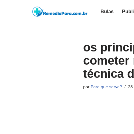
Bulas
Publ
Pular
para
o
conteúdo
os princ
cometer 
técnica 
por
Para que serve?
28