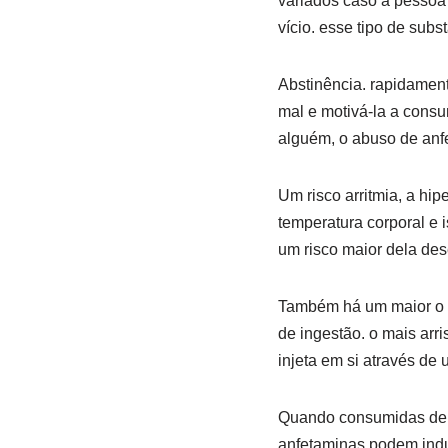
variados caso a pessoa
vício. esse tipo de subs
Abstinência. rapidamen
mal e motivá-la a consu
alguém, o abuso de anf
Um risco arritmia, a hip
temperatura corporal e 
um risco maior dela des
Também há um maior o r
de ingestão. o mais arr
injeta em si através de
Quando consumidas de f
anfetaminas podem indu