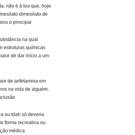
a. não é à toa que, hoje
imesilato dimesilato de
ora o principal
ubstância na qual
 estruturas químicas
aior de dar início a um
ior de anfetamina em
os na vida de alguém.
inclusão
ia ou tdah só deveria
e forma recreativa ou
ação médica