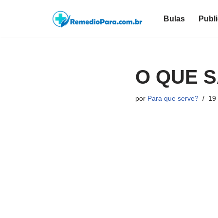
Bulas
Publ
Pular
para
o
conteúdo
O QUE 
por
Para que serve?
19