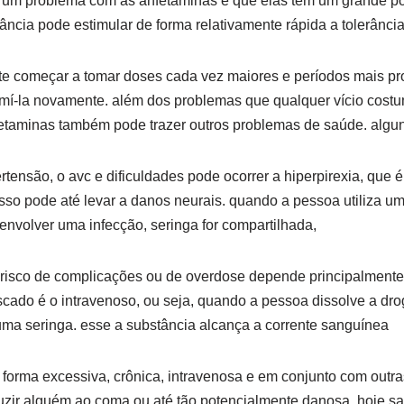
 um problema com as anfetaminas é que elas têm um grande po
tância pode estimular de forma relativamente rápida a tolerânci
te começar a tomar doses cada vez maiores e períodos mais p
mí-la novamente. além dos problemas que qualquer vício costum
etaminas também pode trazer outros problemas de saúde. algu
ertensão, o avc e dificuldades pode ocorrer a hiperpirexia, que
isso pode até levar a danos neurais. quando a pessoa utiliza uma
envolver uma infecção, seringa for compartilhada,
isco de complicações ou de overdose depende principalmente
iscado é o intravenoso, ou seja, quando a pessoa dissolve a dr
 uma seringa. esse a substância alcança a corrente sanguínea
orma excessiva, crônica, intravenosa e em conjunto com outra
zir alguém ao coma ou até tão potencialmente danosa, hoje s