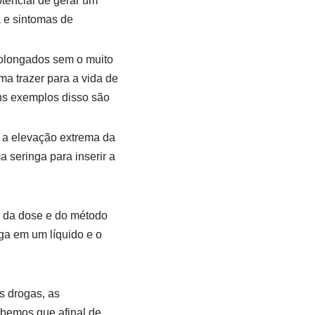
tencial de gerar um
a e sintomas de
rolongados sem o muito
a trazer para a vida de
ns exemplos disso são
 é a elevação extrema da
 seringa para inserir a
 da dose e do método
oga em um líquido e o
s drogas, as
abemos que afinal de