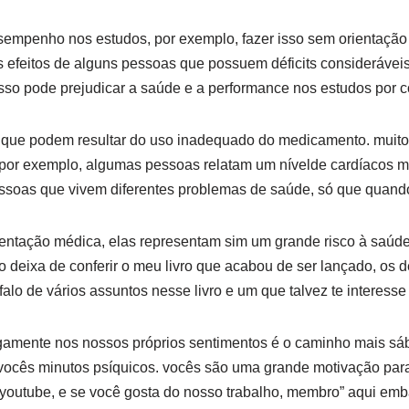
sempenho nos estudos, por exemplo, fazer isso sem orientação
s efeitos de alguns pessoas que possuem déficits consideráve
 isso pode prejudicar a saúde e a performance nos estudos por c
s que podem resultar do uso inadequado do medicamento. muito
 por exemplo, algumas pessoas relatam um nívelde cardíacos m
pessoas que vivem diferentes problemas de saúde, só que quan
entação médica, elas representam sim um grande risco à saúde.
o deixa de conferir o meu livro que acabou de ser lançado, os d
alo de vários assuntos nesse livro e um que talvez te interesse
amente nos nossos próprios sentimentos é o caminho mais sábi
vocês minutos psíquicos. vocês são uma grande motivação para
 youtube, e se você gosta do nosso trabalho, membro” aqui emb