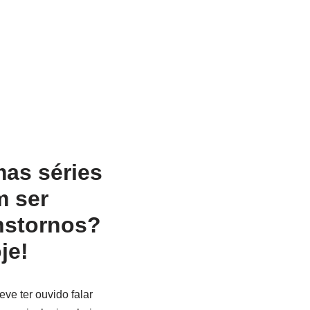
mas séries
m ser
nstornos?
je!
ve ter ouvido falar