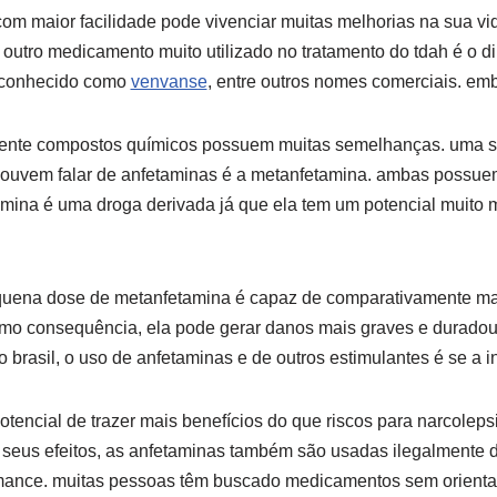
om maior facilidade pode vivenciar muitas melhorias na sua vid
, outro medicamento muito utilizado no tratamento do tdah é o d
s conhecido como
venvanse
, entre outros nomes comerciais. emb
ente compostos químicos possuem muitas semelhanças. uma s
uvem falar de anfetaminas é a metanfetamina. ambas possuem
mina é uma droga derivada já que ela tem um potencial muito m
quena dose de metanfetamina é capaz de comparativamente ma
 consequência, ela pode gerar danos mais graves e duradour
no brasil, o uso de anfetaminas e de outros estimulantes é se a 
tencial de trazer mais benefícios do que riscos para narcoleps
os seus efeitos, as anfetaminas também são usadas ilegalmente d
rmance. muitas pessoas têm buscado medicamentos sem orient