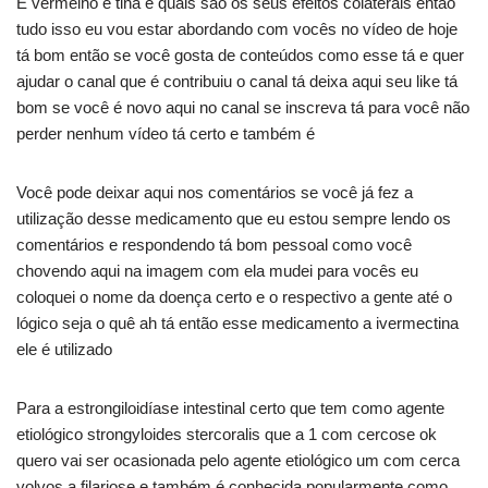
E vermelho e tina e quais são os seus efeitos colaterais então
tudo isso eu vou estar abordando com vocês no vídeo de hoje
tá bom então se você gosta de conteúdos como esse tá e quer
ajudar o canal que é contribuiu o canal tá deixa aqui seu like tá
bom se você é novo aqui no canal se inscreva tá para você não
perder nenhum vídeo tá certo e também é
Você pode deixar aqui nos comentários se você já fez a
utilização desse medicamento que eu estou sempre lendo os
comentários e respondendo tá bom pessoal como você
chovendo aqui na imagem com ela mudei para vocês eu
coloquei o nome da doença certo e o respectivo a gente até o
lógico seja o quê ah tá então esse medicamento a ivermectina
ele é utilizado
Para a estrongiloidíase intestinal certo que tem como agente
etiológico strongyloides stercoralis que a 1 com cercose ok
quero vai ser ocasionada pelo agente etiológico um com cerca
volvos a filariose e também é conhecida popularmente como