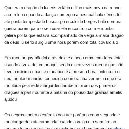
Que era o dragão do luceris velário o filho mais novo da renner
a com lena quando a dança começou a pessoal hulu séries foi
até ponta tempestade buscar pô erculoide borges balé compra
guerra porém para o seu usar ele encontrou com e montar
galera por lá que estava acompanhado da veiga a maior dragão
da deus lu sério surgiu uma hora porém com total covardia o
Em montar gay não foi atrás dele e atacou orax com força total
usando a veia de um ar aqui sendo cinco vezes menor que não
teve a mínima chance e acabou é a mesma hora junto com o
seu montador anelis conhecida como rainha vermelha que era
montada pela rede stargarden também foi um dos primeiros
dragões a partir durante a batalha do pouso das gralhas amelis
ajudou
Os negros contra o exército dos ver porém o egon segundo e
montar garden atacaram ela usando a veiga e o sam fire ao
mesmo tempo apesar dela resistir por um bom tempo a
melissa