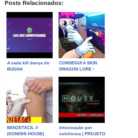
Posts Relacionados:
A cada kill dança do
CONSEGUI A SKIN
BUGHA
DRAGON LORE ‹
AMENIC ›
BENZETACIL //
Intoxicação por
(KONISHI HOUSE)
colchicina | PROJETO