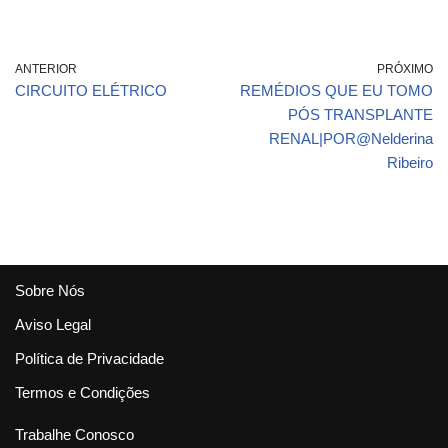
HOUSE MD (s01e03)
ANTERIOR
PRÓXIMO
CIRCUITO ELÉTRICO
REMÉDIOS QUE EU TOMO
PÓS TRANSPLANTE
RENAL|POR@Nelderina
Ribeiro
Sobre Nós
Aviso Legal
Política de Privacidade
Termos e Condições
Trabalhe Conosco