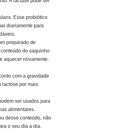
to. A lactase pode ser
lans. Esse probiótico
mar diariamente para
dáveis.
 um preparado de
o conteúdo do saquinho
s e aquecer novamente.
acordo com a gravidade
 lactose por mais
 podem ser usados para
ias alimentares.
tou desse conteúdo, não
ra o seu dia a dia.