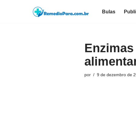
Bulas
Publ
Pular
para
o
conteúdo
Enzimas 
alimentar
por
9 de dezembro de 