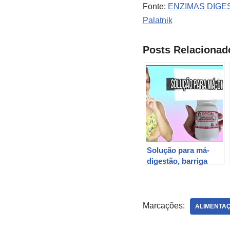
Fonte:
ENZIMAS DIGEST
Palatnik
Posts Relacionad
Solução para má-
digestão, barriga
inchada, azia,
estômago alto,
gastrite, etc –
Enzimas digestivas
Marcações:
ALIMENTA