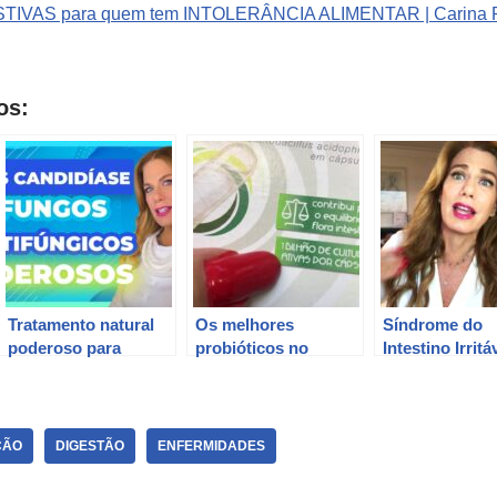
IVAS para quem tem INTOLERÂNCIA ALIMENTAR | Carina P
os:
Tratamento natural
Os melhores
Síndrome do
poderoso para
probióticos no
Intestino Irritá
acabar com fungos e
Brasil: Guia de
Descubra se t
candidíase – Carina
Carina Palatnik
cura com Cari
Palatnik
Palatnik
ÇÃO
DIGESTÃO
ENFERMIDADES