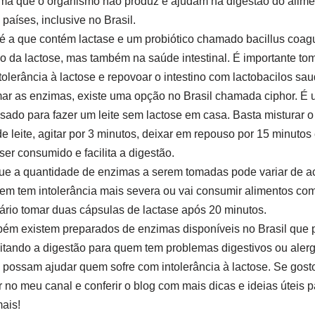
ma que o organismo não produz e ajudam na digestão do alimen
países, inclusive no Brasil.
é a que contém lactase e um probiótico chamado bacillus coagu
o da lactose, mas também na saúde intestinal. É importante to
olerância à lactose e repovoar o intestino com lactobacilos sau
mar as enzimas, existe uma opção no Brasil chamada ciphor. É
ado para fazer um leite sem lactose em casa. Basta misturar 
de leite, agitar por 3 minutos, deixar em repouso por 15 minuto
 ser consumido e facilita a digestão.
 que a quantidade de enzimas a serem tomadas pode variar de 
uem tem intolerância mais severa ou vai consumir alimentos com
ário tomar duas cápsulas de lactase após 20 minutos.
ém existem preparados de enzimas disponíveis no Brasil que
ilitando a digestão para quem tem problemas digestivos ou alerg
 possam ajudar quem sofre com intolerância à lactose. Se gos
no meu canal e conferir o blog com mais dicas e ideias úteis pa
ais!