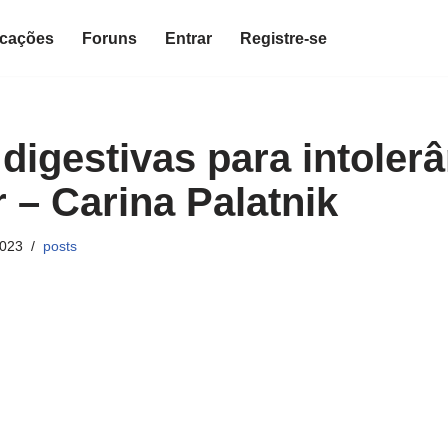
icações
Foruns
Entrar
Registre-se
digestivas para intolerâ
 – Carina Palatnik
2023
posts