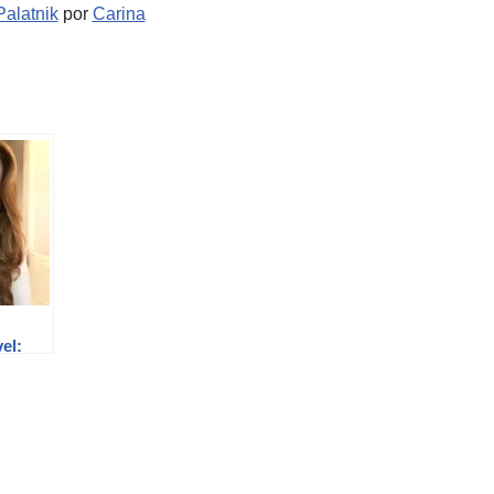
alatnik
por
Carina
vel:
em
na