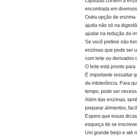
cápsulas contêm a enzi
encontrada em diversos 
Outra opção de enzima 
ajuda não só na digestã
ajudar na redução da int
Se você prefere não to
enzimas que pode ser us
com leite ou derivados 
O leite está pronto para
É importante ressaltar
da intolerância. Para q
tempo, pode ser necess
Além das enzimas, tamb
preparar alimentos, fac
Espero que essas dicas
esqueça de se inscrever 
Um grande beijo e até m