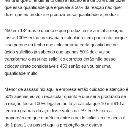
lembrar que o rendimento dessa reação era de 50% quer dizer
que essa quantidade que equivale a 50% da reação não quer
dizer que eu produzir e produzir essa quantidade é produzir
450 em 13º mas o quanto é que produziria se a minha reação
fosse 100% então precisaria recalcular a cem por cento porque
isso porque eu tenho que colocar uma certa quantidade de
ácido salicílico já sabendo que apenas 50% dele vai se
transformar o assunto salicílico corretos então não posso
colocar direto consideráveis 450 senão eu vou ter uma
quantidade muito
Menor de assassínio aqui a empresa então cuidado e atenção é
50% apenas eu vou recalcular quanto é que seria produzido se
a reação fosse 100% legal então tá já calcula que 10 mil 910 a
terceira gramas do aço disse yates da 7ª série 5 com a
proporção em que o métrica entre o ácido salicílico e o aécio é
de 1 para 1 eu passei aqui a proporção que estava