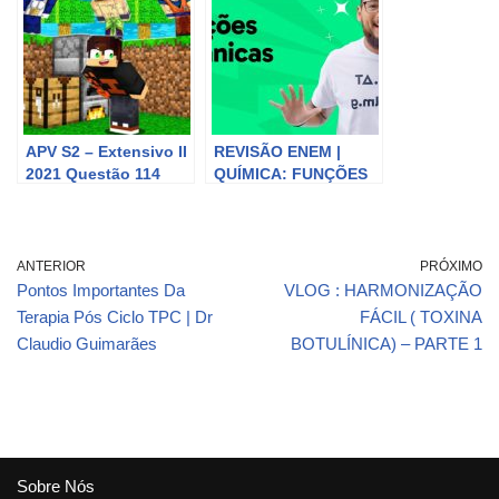
180 g/mol), é
sintetizado
APV S2 – Extensivo II
REVISÃO ENEM |
2021 Questão 114
QUÍMICA: FUNÇÕES
ORGÂNICAS |
ESQUENTA ENEM |
DESCOMPLICA
ANTERIOR
PRÓXIMO
Pontos Importantes Da
VLOG : HARMONIZAÇÃO
Terapia Pós Ciclo TPC | Dr
FÁCIL ( TOXINA
Claudio Guimarães
BOTULÍNICA) – PARTE 1
Sobre Nós