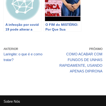
A infecção por covid
O FIM do MISTÉRIO:
19 pode alterar a
Por Que Sua
tireoide ?
INFECÇÃO de URINA
Não Melhora ?
ANTERIOR
PRÓXIMO
Laringite: o que é e como
COMO ACABAR COM
tratar?
FUNGOS DE UNHAS
RAPIDAMENTE, USANDO
APENAS DIPIRONA
Sobre Nós