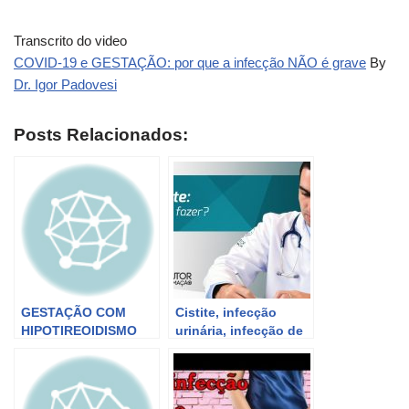
Transcrito do video
COVID-19 e GESTAÇÃO: por que a infecção NÃO é grave
By
Dr. Igor Padovesi
Posts Relacionados:
GESTAÇÃO COM
Cistite, infecção
HIPOTIREOIDISMO
urinária, infecção de
COMO FOI MINHA
bexiga: o que fazer?
GESTAÇÃO