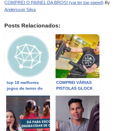
COMPREI O PAINEL DA BROS! (vai ter top speed)
By
Andersson Silva
Posts Relacionados:
top 10 melhores
COMPREI VÁRIAS
jogos de terror do
PISTOLAS GLOCK
bolsonaro (aquii só
*vai ter guerra*
vai ter top 1 mermo)