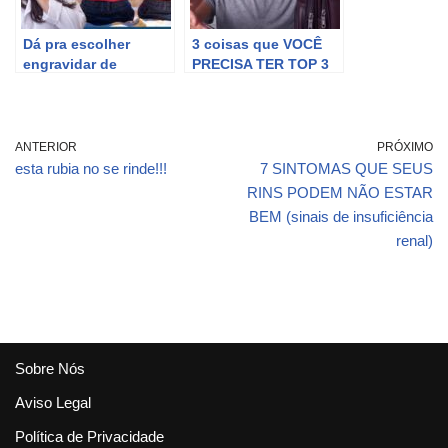
Dá pra escolher
3 coisas que VOCÊ
engravidar de
PRECISA TER TOP 3
Gêmeos? Dra Maira
07
de La Rocque
ANTERIOR
PRÓXIMO
esta rubia no se rinde!!!
7 SINTOMAS QUE SEUS
RINS PODEM NÃO ESTAR
BEM (sinais de insuficiência
renal)
Sobre Nós
Aviso Legal
Política de Privacidade