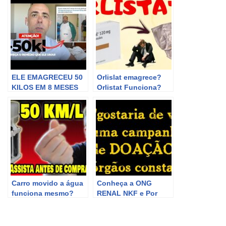
ELE EMAGRECEU 50
Orlislat emagrece?
KILOS EM 8 MESES
Orlistat Funciona?
Veja o remédio que
Remedio Xenical
ele usou | Dr Dayan
Emagrece Mesmo?
Siebra
Minha opinião
Carro movido a água
Conheça a ONG
funciona mesmo?
RENAL NKF e Por
Minha opinião sobre
Que Seria LEGAL Ter
o gerador de
no BRASIL | Cortes
Hidrogênio
Renais Ep 28