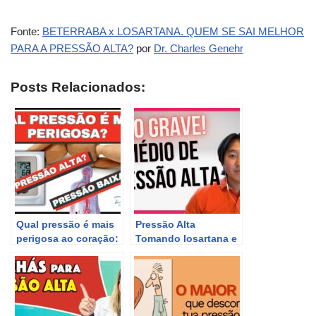
Fonte:
BETERRABA x LOSARTANA. QUEM SE SAI MELHOR
PARA A PRESSÃO ALTA?
por
Dr. Charles Genehr
Posts Relacionados:
Qual pressão é mais
Pressão Alta
perigosa ao coração:
Tomando losartana e
alta ou baixa?
pressão continua alta
Comparação e
O que acontece?
análise.