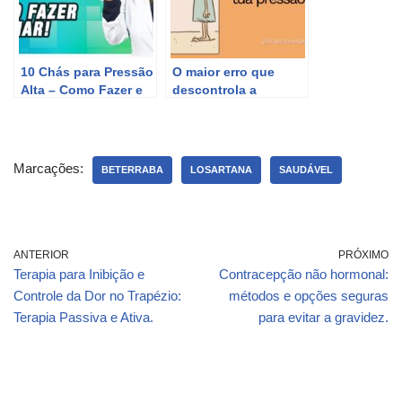
10 Chás para Pressão
O maior erro que
Alta – Como Fazer e
descontrola a
Tomar PARA BAIXAR
pressão – você já
PRESSÃO ALTA
toma losartana e
volta e meia a
pressão fica alta?
Marcações:
BETERRABA
LOSARTANA
SAUDÁVEL
ANTERIOR
PRÓXIMO
Terapia para Inibição e
Contracepção não hormonal:
Controle da Dor no Trapézio:
métodos e opções seguras
Terapia Passiva e Ativa.
para evitar a gravidez.